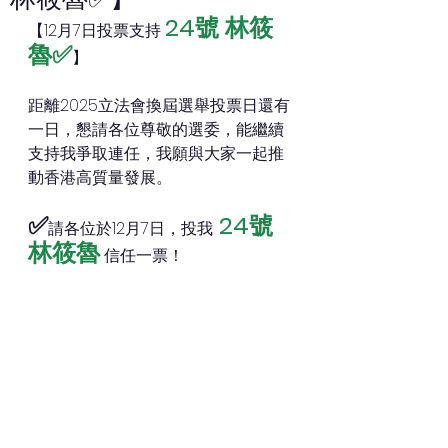
24號 林筱
【12月7日投票支持 
魯✅
】
距離2025立法會換屆選舉投票日還有
一日，懇請各位尊敬的選委，能繼續
支持我爭取連任，我願與大家一起推
動香港高質量發展。
✅
 24號 
請各位於12月7日，投我
林筱魯
 信任一票！