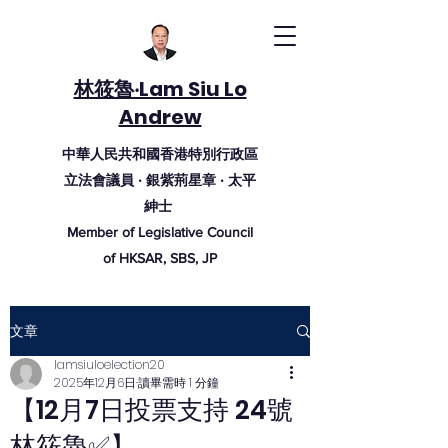
林筱魯‧Lam Siu Lo
Andrew
中華人民共和國香港特別行政區
立法會議員 ‧ 銀紫荊
星
章
‧ 太
平
紳
士
Member of Legislative Council
of HKSAR, SBS, JP
文章
lamsiuloelection20
2025年12月6日
讀畢需時 1 分鐘
【12月7日投票支持 24號
林筱魯✅】