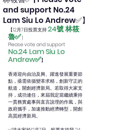
and support No.24
Lam Siu Lo Andrew✅】
24號 林筱
【12月7日投票支持 
魯✅
 | 
Please vote and support 
No.24 Lam Siu Lo 
Andrew✅
】
香港迎向由治及興、躍進發展重要節
點，亟需依循變革求精，創新守正的
航道，開創經濟新局。若取得大家支
持，成功連任，來屆我定當繼續秉持
一貫務實處事與直言說理的作風，與
政府攜手，加速推動經濟轉型，開創
高質經濟新局。
✅請大家於12月7日，投票支持我 24