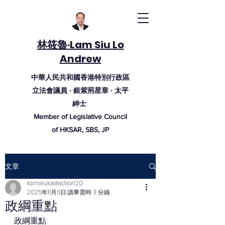
林筱魯‧Lam Siu Lo
Andrew
中華人民共和國香港特別行政區
立法會議員 ‧ 銀紫荊
星
章
‧ 太
平
紳
士
Member of Legislative Council
of HKSAR, SBS, JP
文章
lamsiuloelection20
2025年11月6日
讀畢需時 3 分鐘
政綱重點
政綱重點