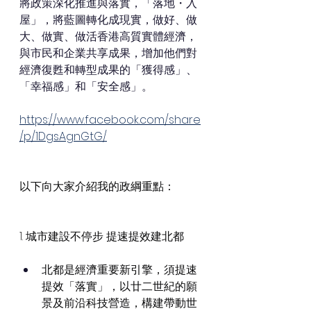
將政策深化推進與落實，「落地・入
屋」，將藍圖轉化成現實，做好、做
大、做實、做活香港高質實體經濟，
與市民和企業共享成果，增加他們對
經濟復甦和轉型成果的「獲得感」、
「幸福感」和「安全感」。
https://www.facebook.com/share
/p/1DgsAgnGtG/
以下向大家介紹我的政綱重點：
1. 城市建設不停步 提速提效建北都
北都是經濟重要新引擎，須提速
提效「落實」，以廿二世紀的願
景及前沿科技營造，構建帶動世