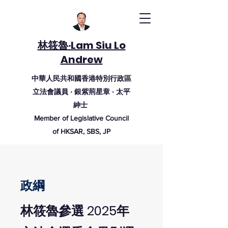
林筱魯‧Lam Siu Lo
Andrew
中華人民共和國香港特別行政區
立法會議員 ‧ 銀紫荊
星
章
‧ 太
平
紳
士
Member of Legislative Council
of HKSAR, SBS, JP
政綱
林筱魯參選 2025年