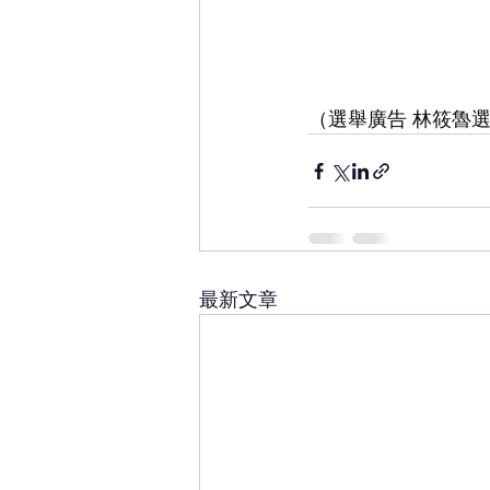
（選舉廣告 林筱魯選舉
最新文章