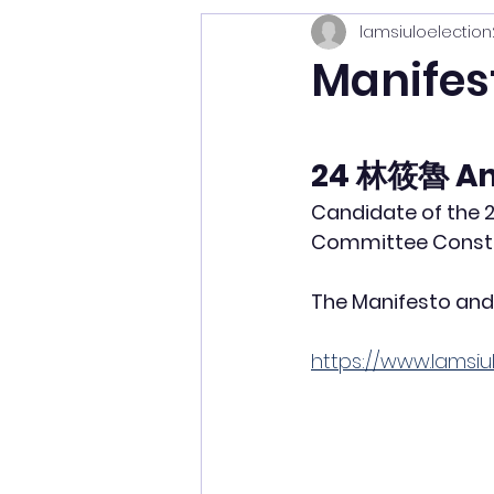
lamsiuloelection
Manifes
24 
林筱魯 And
Candidate of the 20
Committee Const
The Manifesto and 
https://www.lamsiu