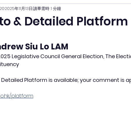
20
2025年11月13日
讀畢需時 1 分鐘
to & Detailed Platform
rew Siu Lo LAM
25 Legislative Council General Election, The Electi
ituency
Detailed Platform is available; your comment is a
lo.hk/platform