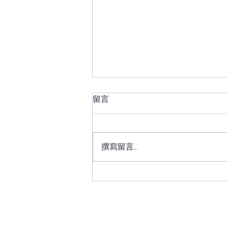
留言
撰寫留言......
【12月7日投票支持 24號 林筱
魯✅ | Please vote and
support No.24 Lam Siu Lo
Andrew✅】