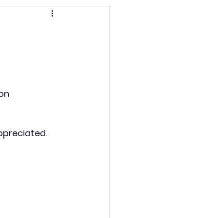
on 
ppreciated.